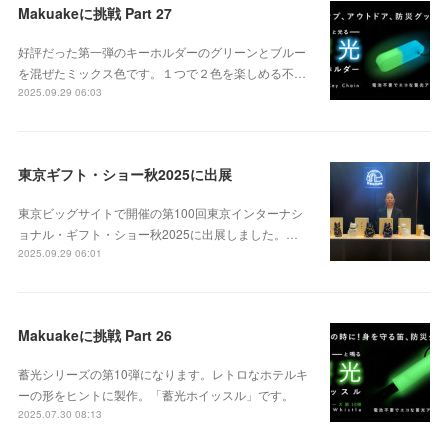
Makuakeに挑戦 Part 27
好評だった第一弾のキーホルダーのグリーンとブルー
を混ぜたミックス色です。１つで２色を楽しめる不…
2025.09.29 06:03
東京ギフト・ショー秋2025に出展
東京ビッグサイトで開催の第100回東京インターナシ
ョナル・ギフト・ショー秋2025に出展しました。…
2025.09.29 06:01
Makuakeに挑戦 Part 26
蓄光シリーズの第10弾になります。レトロなホテルキ
ーの形をヒントに製作。「蓄光ホイッスル」です。
2025.07.30 08:13